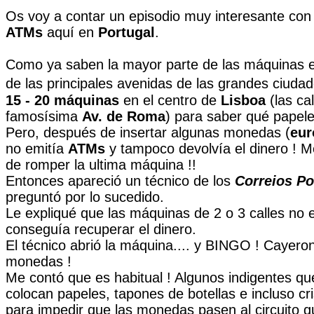
Os voy a contar un episodio muy interesante con 
ATMs
aquí en
Portugal
.
Como ya saben la mayor parte de las máquinas es
de las principales avenidas de las grandes ciudad
15 - 20 máquinas
en el centro de
Lisboa
(las ca
famosísima
Av. de Roma
) para saber qué papele
Pero, después de insertar algunas monedas (
eur
no emitía
ATMs
y tampoco devolvía el dinero ! 
de romper la ultima máquina !!
Entonces apareció un técnico de los
Correios P
preguntó por lo sucedido.
Le expliqué que las máquinas de 2 o 3 calles no 
conseguía recuperar el dinero.
El técnico abrió la máquina.... y BINGO ! Cayer
monedas !
Me contó que es habitual ! Algunos indigentes que
colocan papeles, tapones de botellas e incluso cris
para impedir que las monedas pasen al circuito q