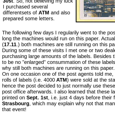
30st
. So, not believing my luck
I purchased several
differentsets of
ATM
and also
prepared some letters.
The following few days I regularily went to the pos
long the machines would run on this paper. Actual
(
17.11
.) both machines are still running on this p
During some of these visits I met one or two dea
purchasing large amounts of the labels. Besides 
to be no "enlarged" consummation of these label
why still both machines are running on this paper.
On one occasion one of the post agents told me, 
rolls of labels (i.e. 4000
ATM
) were sold at the s
hence the post decided to just normally use these
post office afterwards. I also learned that these l
printed on
Sept. 1st
, i.e. just 4 days before their f
Strasbourg
, which may explain why not that ma
that event!