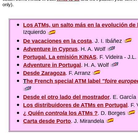
only).
Los ATMs, un salto más en la evolución de la
Izquierdo
De vacaciones en la costa
. J. I. Ibáñez
Adventure in Cyprus
. H. A. Wolf
Portugal. La emisión KINAS
. F. Videira - J.L
Adventure in Portugal
. H. A. Wolf
Desde Zaragoza
. F. Arranz
T
he French special ATM label
"foire europ
Desde el otro lado del mostrador
. E. García
Los distribuidores de ATMs en Portugal
. F.
¿ Quién
controla
los ATMs ?
. D. Borges
Carta desde Porto
. J. Mirandela