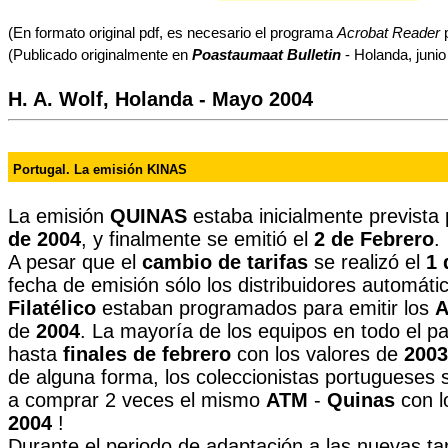
(En formato original pdf, es necesario el programa
Acrobat Reader
p
(Publicado originalmente en
Poastaumaat Bulletin
- Holanda, junio
H. A. Wolf, Holanda - Mayo 2004
Portugal. La emisión KINAS
La emisión
QUINAS
estaba inicialmente prevista
de 2004
, y finalmente se emitió el
2 de
Febrero
.
A pesar que el
cambio de tarifas
se realizó el
1 
fecha de emisión sólo los distribuidores automáti
Filatélico
estaban programados para emitir los
de
2004
. La mayoría de los equipos en todo el p
hasta
finales de febrero
con los valores de
2003
de alguna forma, los coleccionistas portugueses 
a comprar 2 veces el mismo
ATM
-
Quinas
con l
2004
!
Durante el periodo de adaptación a las nuevas tar