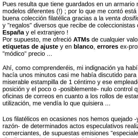
Pues resulta que tiene guardados en un armario 
modelos diferentes (!) ; por lo que me contó es
buena colección filatélica gracias a la
venta dosif
y "regalos" diversos que recibe de coleccionistas
España
y el extranjero !
Por supuesto, me ofreció
ATMs
de cualquier valo
etiquetas de ajuste
y en
blanco
,
errores
ex-prof
"módico" precio ...
Ahí, como comprenderéis, mi indignación ya había 
hacía unos minutos casi me había discutido para
miserable estampilla de 1 céntimo y ese emplea
posición y el poco o -posiblemente- nulo control 
oficinas de correos en cuanto a los rollos de esta
utilización, me vendía lo que quisiera ...
Los filatélicos en ocasiones nos hemos quejado -
razón- de determinados actos especulativos real
comerciantes, de supuestas emisiones "especiale