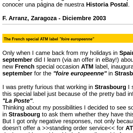
conocer una página de nuestra
Historia Postal
.
F. Arranz, Zaragoza - Diciembre 2003
T
he French special ATM label
"foire europeenne"
Only when I came back from my holidays in
Spai
september
did I learn (via an offer in eBay!) abo
new
French
special occasion
ATM
label, inaugur
september
for the
"foire europeenne"
in
Stras
I was pretty furious that working in
Strasbourg
I 
this special label just because of the pretty bad in
"La Poste"
.
Thinking about my possibilities I decided to see
in
Strasbourg
to ask them whether they have this
But I got only negative responses, not only beca
doesn't offer a >>standing order service<< for
A