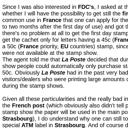
Since I was also interested in
FDC's
, I asked at t
whether I will have the possibility to get still the
fi
common use in
France
that one can apply for the
to two months after the first day of use) and got
there's no problem at all to get the first day stam
get the cachet only for letters having a 45c (
Fran
a 50c (
France
priority,
EU
countries) stamp, since
were not available at the stamp show.
The agent told me that
La Poste
decided that du
show people could automatically only purchase s
50c. Obviously
La Poste
had in the past very bad
visitors/dealers who were printing large amounts 
during the stamp shows.
Given all these particularities and the really bad i
the
French post
(which obviously also didn't tell 
stamp show the paper will be used in the main pos
Strasbourg
), I do understand why one can still t
special
ATM
label in
Strasbourg
. And of course 