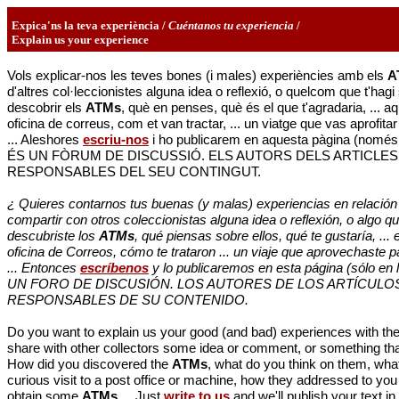
Expica'ns la teva experiència /
Cuéntanos tu experiencia
/
Explain us your experience
Vols explicar-nos les teves bones (i males) experiències amb els
A
d'altres col·leccionistes alguna idea o reflexió, o quelcom que t'ha
descobrir els
ATMs
, què en penses, què és el que t'agradaria, ... aq
oficina de correus, com et van tractar, ... un viatge que vas aprofit
... Aleshores
escriu-nos
i ho publicarem en aquesta pàgina (només e
ÉS UN FÒRUM DE DISCUSSIÓ. ELS AUTORS DELS ARTICLES
RESPONSABLES DEL SEU CONTINGUT.
¿ Quieres contarnos tus buenas (y malas) experiencias en relación
compartir con otros coleccionistas alguna idea o reflexión, o algo
descubriste los
ATMs
, qué piensas sobre ellos, qué te gustaría, ... 
oficina de Correos, cómo te trataron ... un viaje que aprovechaste
... Entonces
escríbenos
y lo publicaremos en esta página (sólo en 
UN FORO DE DISCUSIÓN. LOS AUTORES DE LOS ARTÍCULO
RESPONSABLES DE SU CONTENIDO.
Do you want to explain us your good (and bad) experiences with th
share with other collectors some idea or comment, or something th
How did you discovered the
ATMs
, what do you think on them, what 
curious visit to a post office or machine, how they addressed to you ..
obtain some
ATMs
... Just
write to us
and we'll publish your text in