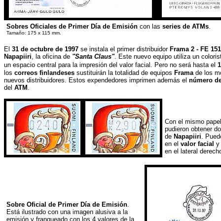
Sobres Oficiales de Primer Día de Emisión
con las
series de ATMs
.
Tamaño: 175 x 115 mm.
El
31 de octubre de 1997
se instala el primer distribuidor
Frama 2 - FE 15
Napapiiri
, la oficina de
"Santa Claus"
. Este nuevo equipo utiliza un colori
un espacio central para la impresión del valor facial.
Pero no será hasta el
1
los
correos finlandeses
sustituirán la totalidad de equipos
Frama
de los mo
nuevos distribuidores. Estos expendedores imprimen además el
número de
del
ATM
.
Con el mismo pape
pudieron obtener d
de
Napapiiri
. Pued
en el
valor facial
y
en el lateral derec
Sobre Oficial de Primer Día de Emisión
.
Está ilustrado con una imagen alusiva a la
emisión y franqueado con los 4 valores de la