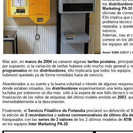
los
distribuidore
Marketing PA-10
oficinas de correo
Ello implica que 
problema técnico
reparaba, y queda
servicio.
Además, tras el c
correos en los úl
los equipos allí i
Amiel SIMA 1351T
y
Más aún, en
marzo de 2004
se variaron algunas
tarifas postales
, principa
por supuesto, si la variación de tarifas hubiese sido mucho más general y 
programados
en los
distribuidores
, ello implicaría que todos los equipos
hubiesen quedado ya de forma inmediata fuera de servicio.
Abandonados a su suerte y la buena voluntad o interés de algunos responsa
donde estaban situados, los
distribuidores
experimentaron una lenta agoní
luchaba por sobrevivir un día más, sólo a la espera de ese fallo técnico o m
finalización de los rollos de etiquetas del último modelo emitido en
2003
, qu
irremediablemente a la desconexión.
Finalmente, el
Servicio Filatélico de Finlandia
proclamó su
defunción
el
3
la edición de
2
recordatorios
o
sobres conmemorativos de último día d
franqueados con las
series de 3 valores
de los 2 últimos modelos de
ATM
en los equipos
Inter Marketing PA-10
.