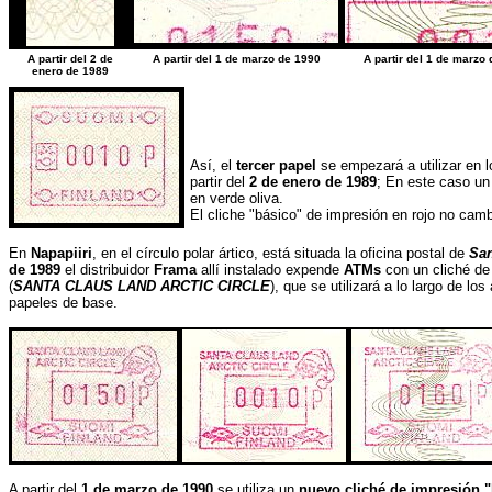
A partir del 2 de
A partir del 1 de marzo de 1990
A partir del 1 de marzo
enero de 1989
Así, el
tercer papel
se empezará a utilizar en l
partir del
2 de enero de 1989
; En este caso un 
en verde oliva.
El cliche "básico" de impresión en rojo no camb
En
Napapiiri
, en el círculo polar ártico, está situada la oficina postal de
San
de 1989
el distribuidor
Frama
allí instalado expende
ATMs
con un cliché de
(
SANTA CLAUS LAND ARCTIC CIRCLE
), que se utilizará a lo largo de lo
papeles de base.
A partir del
1 de marzo de 1990
se utiliza un
nuevo cliché de impresión 