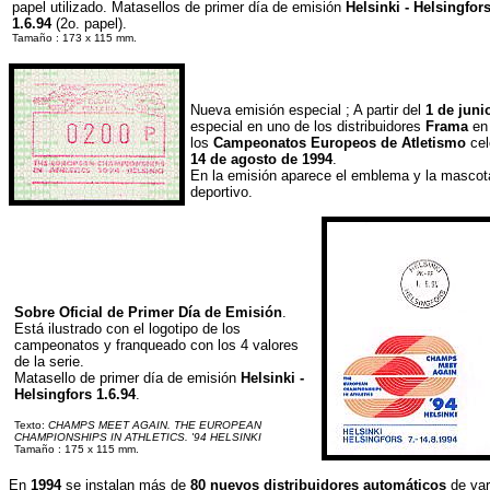
papel utilizado. Matasellos de primer día de emisión
Helsinki - Helsingfor
1.6.94
(2o. papel).
Tamaño : 173 x 115 mm.
Nueva emisión especial ; A partir del
1 de juni
especial en uno de los distribuidores
Frama
en 
los
Campeonatos Europeos de Atletismo
cel
14 de agosto de 1994
.
En la emisión aparece el emblema y la mascot
deportivo.
Sobre Oficial de Primer Día de Emisión
.
Está ilustrado con el logotipo de los
campeonatos y franqueado con los 4 valores
de la serie.
Matasello de primer día de emisión
Helsinki -
Helsingfors 1.6.94
.
Texto:
CHAMPS MEET AGAIN. THE EUROPEAN
CHAMPIONSHIPS IN ATHLETICS. '94 HELSINKI
Tamaño : 175 x 115 mm.
En
1994
se instalan más de
80 nuevos distribuidores automáticos
de var