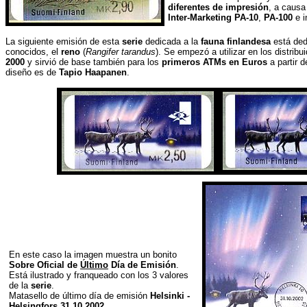
diferentes de impresión
, a causa
Inter-Marketing PA-10
,
PA-100
e i
La siguiente emisión de esta
serie
dedicada a la
fauna finlandesa
está ded
conocidos, el
reno
(
Rangifer tarandus
). Se empezó a utilizar en los distribu
2000
y sirvió de base también para los
primeros ATMs en Euros
a partir d
diseño es de
Tapio Haapanen
.
En este caso la imagen muestra un bonito
Sobre Oficial de
Último
Día de Emisión
.
Está ilustrado y franqueado con los 3 valores
de la
serie
.
Matasello de último día de emisión
Helsinki -
Helsingfors 31.10.2002
.