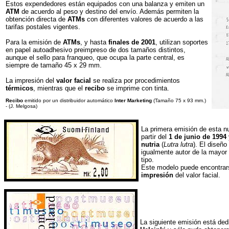
Estos expendedores están equipados con una balanza y emiten un
ATM
de acuerdo al peso y destino del envío. Además permiten la
obtención directa de
ATMs
con diferentes valores de acuerdo a las
tarifas postales vigentes.
Para la emisión de
ATMs
, y hasta
finales de 2001
, utilizan soportes
en papel autoadhesivo preimpreso de dos tamaños distintos,
aunque el sello para franqueo, que ocupa la parte central, es
siempre de tamaño 45 x 29 mm.
La impresión del
valor facial
se realiza por procedimientos
térmicos
, mientras que el
recibo
se imprime con tinta.
Recibo
emitido por un distribuidor automático
Inter Marketing
(Tamaño 75 x 93 mm.)
- (J. Melgosa)
La primera emisión de esta n
partir del
1 de junio de 1994
nutria
(
Lutra lutra
). El diseñ
igualmente autor de la mayor
tipo.
Este modelo puede encontra
impresión
del valor facial.
La siguiente emisión está ded