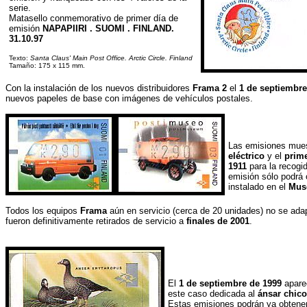
serie.
Matasello conmemorativo de primer día de
emisión
NAPAPIIRI . SUOMI . FINLAND.
31.10.97
Texto:
Santa Claus' Main Post Office. Arctic Circle. Finland
Tamaño: 175 x 115 mm.
Con la instalación de los nuevos distribuidores
Frama 2
el
1 de septiembre
nuevos papeles de base con imágenes de vehículos postales.
Las emisiones mue
eléctrico
y el
prime
1911
para la recogid
emisión sólo podrá 
instalado en el
Muse
Todos los equipos
Frama
aún en servicio (cerca de 20 unidades) no se ada
fueron definitivamente retirados de servicio a
finales de 2001
.
El
1 de septiembre de 1999
apare
este caso dedicada al
ánsar chico
Estas emisiones podrán ya obtene