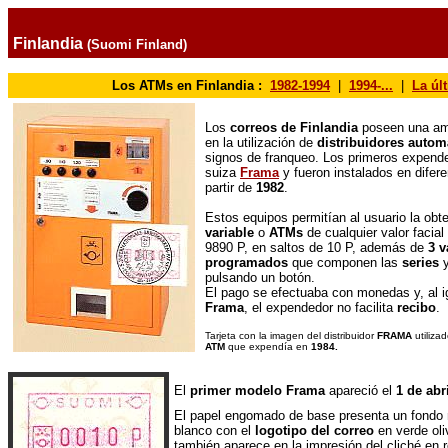
Finlandia
(Suomi Finland)
Los ATMs en Finlandia :
1982-1994
|
1994-...
|
La úl
Los
correos de Finlandia
poseen una amp
en la utilización de
distribuidores autom
signos de franqueo. Los primeros expend
suiza
Frama
y fueron instalados en difere
partir de
1982
.
Estos equipos permitían al usuario la ob
variable
o
ATMs
de cualquier valor facia
9890 P, en saltos de 10 P, además de
3 v
programados
que componen las
series
y
pulsando un botón.
El pago se efectuaba con monedas y, al ig
Frama
, el expendedor no facilita
recibo
.
Tarjeta con la imagen del distribuidor
FRAMA
utiliza
ATM
que expendía en
1984.
El
primer modelo Frama
apareció el
1 de abr
El papel engomado de base presenta un fondo 
blanco con el
logotipo del correo
en verde oli
también aparece en la impresión del cliché en r