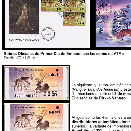
Sobres Oficiales de Primer Día de Emisión
con las
series de ATMs
.
Tamaño: 175 x 115 mm.
La siguiente -y última- emisión es
(
Rangifer tarandus fennicus
) y est
distribuidores a partir del
3 de mar
El diseño es de
Pirkko Vahtero
.
Al igual como las 4 emisiones ante
distribuidores automáticos Inter
superior), la variante de impresión
Amiel Sima 1351
, mucho más rara