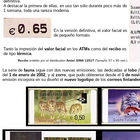
definitiva.
A destacar la primera de ellas, en uso tan sólo durante poco más de
1 semana, toda una rareza moderna.
En la versión definitiva, el valor facial es
de pequeño formato.
Tanto la impresión del
valor facial
en los
ATMs
como del
recibo
es
de tipo
térmica
.
Recibo
emitido por el distribuidor
Amiel SIMA 1351T
(Tamaño 57 x 80 mm.)
La serie de
fauna
sigue con dos nuevas emisiones; las dedicadas al
lobo
(
del
1 de enero de 2002
, y al
zorro
, que pudo obtenerse desde el
1 de nov
emisión incorpora en su diseño el
nuevo logotipo
de los
correos finlande