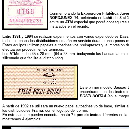
Conmemorando la
Exposición Filatélica Juve
NORDJUNEX '91
, celebrada en
Lahti
del
8 al 
emite un
ATM
especial que podrá conseguirse e
instalados en el recinto.
Entre
1991
y
1994
se realizan experimentos con varios expendedores
Dassa
todos los casos los distribuidores estarán en servicio durante unos pocos 
Estos equipos utilizan papeles autoadhesivos preimpresos y la impresión de 
efectúa por procedimientos térmicos.
Los
ATMs
miden 45 x 28 mm. (64 x 28 mm. incluyendo las bandas laterales 
siliconado que facilita el distribuidor).
Este primer modelo
Dassault
encontrarse con dos textos in
POSTI HOITAA
(en la image
A partir de
1992
se utilizará un nuevo papel autoadhesivo de base, similar al 
los distribuidores
Frama
, con el logotipo del correo.
En este caso se pueden encontrar hasta
7 tipos de textos
diferentes en la 
mostramos 4 ejemplos: