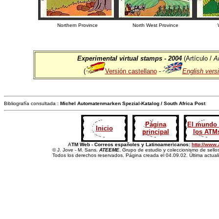
Northern Province
North West Province
Experimental virtual stamps - 2004
(Artículo /
Ar
(
Versión castellano
-
English vers
Bibliografía consultada :
Michel Automatenmarken Spezial-Katalog / South Africa Post
Página
El mundo
Inicio
principal
los ATM
A
TM Web - Correos españoles y Latinoamericanos:
http://www
© J. Jove - M. Sans.
ATEEME
.
Grupo de estudio y coleccionismo de sellos
Todos los derechos reservados. Página creada el 04.09.02. Última actual