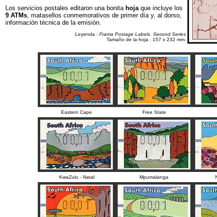
Los servicios postales editaron una bonita
hoja
que incluye los
9 ATMs
, matasellos conmemorativos de primer día y, al dorso,
información técnica de la emisión.
Leyenda :
Frama Postage Labels. Second Series
Tamaño de la hoja : 157 x 232 mm.
Eastern Cape
Free State
KwaZulu - Natal
Mpumalanga