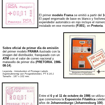
El primer
modelo Frama
se emitió a partir del
1
El papel engomado de base es blanco y fosforesc
expendedor automático en rojo incluye el número 
instalado en ese momento (
P.001
), en
Pretoria
.
Sobre oficial de primer día de emisión
del primer modelo
FRAMA
ilustrado con la
imagen del distribuidor, franqueado con un
ATM
con el valor de correo nacional y
matasello de primer día (
PRETORIA. 1986-
08-14
).
Leyenda :
Introduction of Postage Labels.
Ingebruiknemig van Posgeldstrokies. PT 4.16.1
Tamaño : 187 x 102 mm.
Entre el
6 y el 11 de octubre de 1986
se utiliza
que conmemora la
Exposición Filatélica
celebr
años de
Johannesburgo
(
Johannesburg 100
).