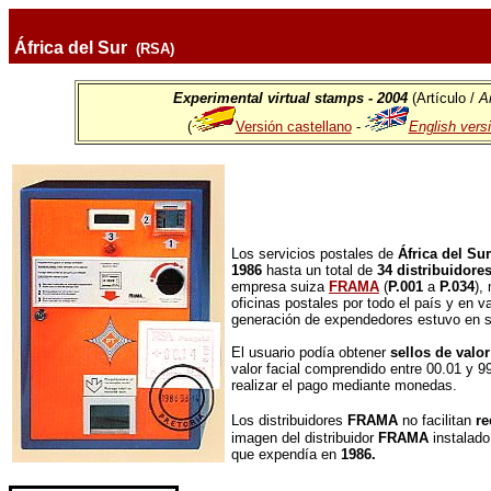
África del Sur
(RSA)
Experimental virtual stamps - 2004
(Artículo /
Ar
(
Versión castellano
-
English vers
Los servicios postales de
África del Su
1986
hasta un total de
34 distribuidore
empresa suiza
FRAMA
(
P.001
a
P.034
),
oficinas postales por todo el país y en v
generación de expendedores estuvo en se
El usuario podía obtener
sellos de valor
valor facial comprendido entre 00.01 y 9
realizar el pago mediante monedas.
Los distribuidores
FRAMA
no facilitan
re
imagen del distribuidor
FRAMA
instalad
que expendía en
1986.