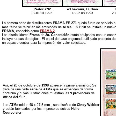
Pretoria'92
e'Thekwini, Durban
8-10.10.1992
18-22.08.1993
20
La primera serie de distribuidores
FRAMA FE 271
quedó fuera de servicio 
más tarde se reinician las emisiones de
ATMs
; En
1998
se instala un nuev
FRAMA
, conocido como
FRAMA 2
.
Los distribuidores
Frama
de
2a. Generación
están equipados con un cabeza
incluye ruedas de dígitos. El papel de base engomado utilizado presenta di
un espacio central para la impresión del valor solicitado.
Así, el
20 de octubre de 1998
aparece la primera emisión; Se
trata de una bella
serie
de
ATMs
que se expenden de forma
contínua y cuyas ilustraciones muestran las
9 provincias
de
África del Sur
.
Los
ATMs
miden 40 x 27.5 mm., son diseños de
Cindy Webber
y están fabricados por los impresores suizos
Helio
Courvoisier
.