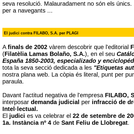
seva resolució. Malauradament no són els únics. 
per a navegants ...
El judici contra FILABO, S.A. per PLAGI
A
finals de 2002
vàrem descobrir que l'editorial
F
(
Filatèlia Lamas Bolaño, S.A.
), en el seu
Catál
España
1850-2003, especializado y enciclopéd
tota la seva secció dedicada a les
"Etiquetas au
nostra plana web. La còpia és literal, punt per pu
paraula.
Davant l'actitud negativa de l'empresa
FILABO, S
interposar
demanda judicial
per
infracció de dr
Intel·lectual.
El
judici
es va celebrar el
22 de setembre de 20
1a. Instància nº 4
de
Sant Feliu de Llobregat
.