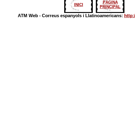
PÀGINA
INICI
PRINCIPAL
ATM Web - Correus espanyols i Llatinoamericans:
http