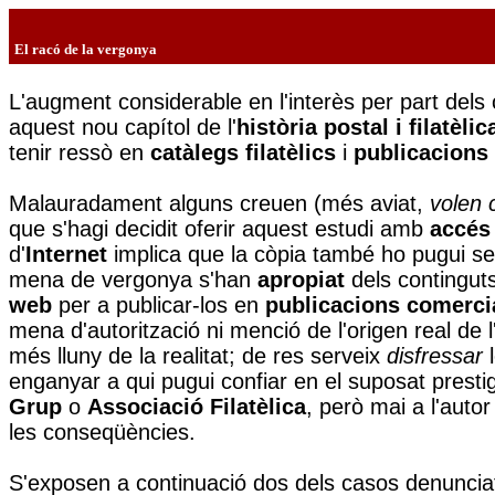
El racó de la vergonya
L'augment considerable en l'interès per part dels 
aquest nou capítol de l'
història postal i filatèlic
tenir ressò en
catàlegs filatèlics
i
publicacions 
Malauradament alguns creuen (més aviat,
volen 
que s'hagi decidit oferir aquest estudi amb
accés 
d'
Internet
implica que la còpia també ho pugui se
mena de vergonya s'han
apropiat
dels contingut
web
per a publicar-los en
publicacions comerci
mena d'autorització ni menció de l'origen real de 
més lluny de la realitat; de res serveix
disfressar
l
enganyar a qui pugui confiar en el suposat presti
Grup
o
Associació Filatèlica
, però mai a l'autor
les conseqüències.
S'exposen a continuació dos dels casos denunciat