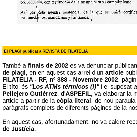
El PLAGI publicat a REVISTA DE FILATELIA
També a
finals de 2002
es va denunciar públic
de plagi
, en en aquest cas arrel d'u
n
article
publ
FILATELIA - RF, nº 388 - Novembre 2002
, pàgin
El títol és
"Los ATMs térmicos (I)"
i el suposat
a
Pellejero Gutiérrez
, d'
ASPEFIL
, va elaborar la 
article a partir de la
còpia literal
, de nou paraula
paràgrafs complets de diferents pàgines de la no
En aquest cas, afortunadament, no va caldre rec
de Justícia
.