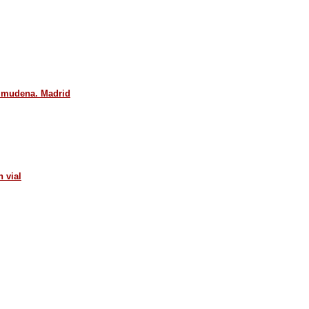
 Almudena. Madrid
 vial