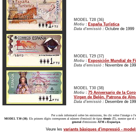
MODEL T28 (36)
Motiu
:
España Turística
Data d'emissió :
Octubre de 1999
MODEL T29 (37)
Motiu
:
Exposición Mundial de Fi
Data d'emissió :
Novembre de 199
MODEL T30 (38)
Motiu
:
75 Aniversario de la Coro
Virgen de Belén. Patrona de Al
Data d'emissió :
Desembre de 199
Per a més informació sobre les emissions, fes clic sobre l'imatge o l'e
MODEL T30 (38)
. Els primers dígits corresponen al número d'emissió de tipus
tèrmic
(
T
), mentre que el 
general
d'emissions
ATM
a
Espanya
.
Veure les
variants bàsiques d'impressió - model