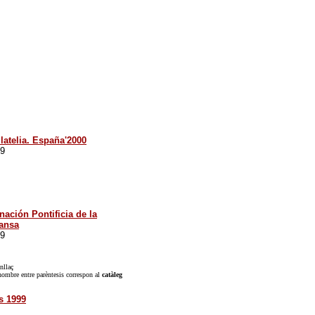
latelia. España'2000
9
nación Pontificia de la
mansa
9
nllaç
nombre entre parèntesis correspon al
catàleg
s 1999