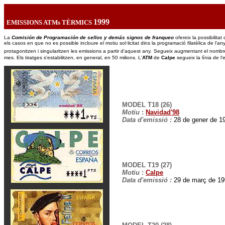
1999
EMISSIONS ATMs TÈRMICS
La
Comisión de Programación de sellos y demás signos de franqueo
ofereix la possibilitat
els casos en que no es possible incloure el motiu sol·licitat dins la programació filatèlica de l'a
protagonitzen i singularitzen les emissions a partir d'aquest any.
Segueix augmentant el nombre
mes. Els tiratges s'estabilitzen, en general, en 50 milions. L'
ATM
de
Calpe
segueix la línia de l'
MODEL T18 (26)
Motiu
:
Navidad'98
Data d'emissió :
28 de gener de 19
MODEL T19 (27)
Motiu
:
Calpe
Data d'emissió :
29 de març de 19