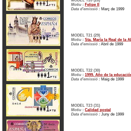
MODEL T20 (28)
Motiu
:
Felipe II
Data d'emissió :
Març de 1999
MODEL T21 (29)
Motiu
:
Sta. María la Real de la
Data d'emissió :
Abril de 1999
MODEL T22 (30)
Motiu
:
1999. Año de la educación
Data d'emissió :
Maig de 1999
MODEL T23 (31)
Motiu
:
Calidad postal
Data d'emissió :
Juny de 1999