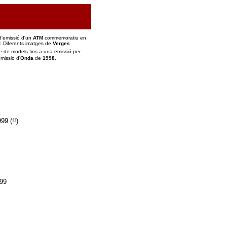
 d'emissió d'un
ATM
commemoratiu en
ny. Diferents imatges de
Verges
 de models fins a una emissió per
emissió d'
Onda
de
1998
.
99 (!!)
99