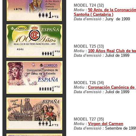
MODEL T24 (32)
Motiu
:
50 Aniv. de la Coronación
Santoña ( Cantabria )
Data d'emissió :
Juny de 1999
MODEL T25 (33)
Motiu
:
100 Años Real Club de te
Data d'emissió :
Juliol de 1999
MODEL T26 (34)
Motiu :
Coronación Canónica de M
Data d'emissió :
Juliol de 1999
MODEL T27 (35)
Motiu
:
Virgen del Carmen
Data d'emissió :
Setembre de 199