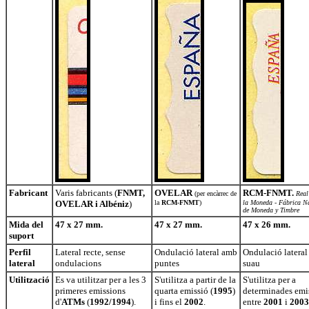
Fabricant
Varis fabricants (
FNMT,
OVELAR
RCM-FNMT.
(per encàrrec de
Real
OVELAR i Albéniz
)
la
RCM-FNMT
)
la Moneda - Fábrica N
de Moneda y Timbre
Mida del
47 x 27 mm.
47 x 27 mm.
47 x 26 mm.
suport
Perfil
Lateral recte, sense
Ondulació lateral amb
Ondulació lateral
lateral
ondulacions
puntes
suau
Utilització
Es va utilitzar per a les 3
S'utilitza a partir de la
S'utilitza per a
primeres emissions
quarta emissió (
1995
)
determinades emi
d'
ATMs
(
1992/1994
).
i fins el
2002
.
entre
2001
i
2003