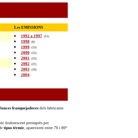
Les EMISSIONS
1992 a 1997
(11)
1998
(6)
1999
(13)
2000
(12)
2001
(13)
2002
(21)
2003
(16)
2004
lances franquejadores
dels fabricants
ic fosforescent preimprès per
 de
tipus tèrmic
, apareixent entre 70 i 80º