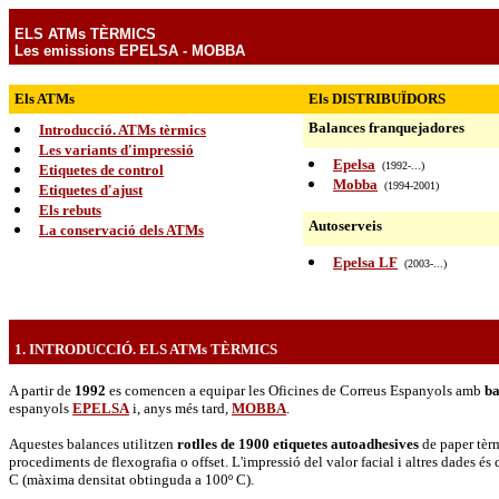
ELS ATMs TÈRMICS
Les emissions EPELSA - MOBBA
Els ATMs
Els DISTRIBUÏDORS
Balances franquejadores
Introducció. ATMs tèrmics
Les variants d'impressió
Epelsa
(1992-...)
Etiquetes de control
Mobba
(1994-2001)
Etiquetes d'ajust
Els rebuts
Autoserveis
La conservació dels ATMs
Epelsa LF
(2003-...)
1. INTRODUCCIÓ. ELS ATMs TÈRMICS
A partir de
1992
es comencen a equipar les Oficines de Correus Espanyols amb
ba
espanyols
EPELSA
i, anys més tard,
MOBBA
.
Aquestes balances utilitzen
rotlles de 1900 etiquetes autoadhesives
de paper tèrm
procediments de flexografia o offset. L'impressió del valor facial i altres dades és
C (màxima densitat obtinguda a 100º C).