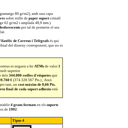
gramatge 80 gr/m2), amb una capa
ves
sobre rotlle de
paper suport
cristall
tge 62 gr/m2 i amplada 48,9 mm.).
fosforescents
per tal de permetre el seu
lat.
Filatèlic de Correus i Telègrafs
és qui
final del disseny corresponent, que no es
correus es neguen a fer
ATMs
de valor
1
molt superior.
ó dels
344.000 rotlles d'etiquetes
que
49.760 €
(374.328.567 Pts.) ; Això
 per tant, un
cost màxim de
0,66 Pts.
reu final de cada suport adhesiu
està
stablir
4 grans formats
en els
suports
es de
1992
:
Tipus 4