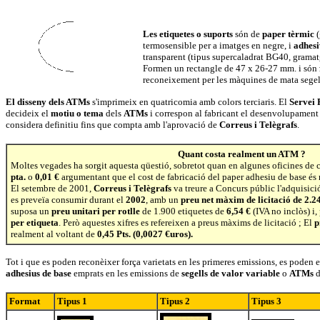
Les etiquetes o suports
són de
paper tèrmic
(
termosensible per a imatges en negre, i
adhesi
transparent (tipus supercaladrat BG40, grama
Formen un rectangle de 47 x 26-27 mm. i són
reconeixement per les màquines de mata segel
El disseny dels ATMs
s'imprimeix en quatricomia amb colors terciaris. El
Servei 
decideix el
motiu o tema
dels
ATMs
i correspon al fabricant el desenvolupament 
considera definitiu fins que compta amb l'aprovació de
Correus i Telègrafs
.
Quant costa realment un ATM ?
Moltes vegades ha sorgit aquesta qüestió, sobretot quan en algunes oficines de 
pta.
o
0,01 €
argumentant que el cost de fabricació del paper adhesiu de base és 
El setembre de 2001,
Correus i Telègrafs
va treure a Concurs públic l'adquisici
es preveïa consumir durant el
2002
, amb un
preu net màxim de licitació de 2.2
suposa un
preu unitari per rotlle
de 1.900 etiquetes de
6,54 €
(IVA no inclòs) i,
p
er etiqueta
. Però aquestes xifres es refereixen a preus màxims de licitació ; El
p
realment al voltant de
0,45 Pts. (0,0027 €uros).
Tot i que es poden reconèixer força varietats en les primeres emissions, es poden e
adhesius de base
emprats en les emissions de
segells de valor variable
o
ATMs
d
Format
Tipus 1
Tipus 2
Tipus 3