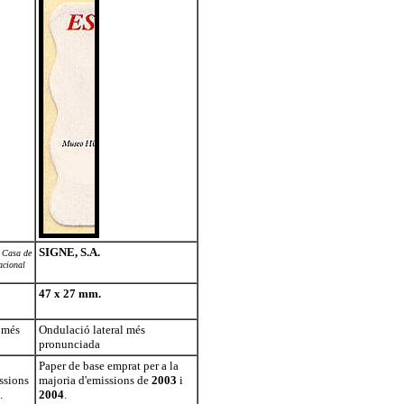
SIGNE, S.A.
 Casa de
acional
47 x 27 mm.
 més
Ondulació lateral més
pronunciada
Paper de base emprat per a la
ssions
majoria d'emissions de
2003
i
.
2004
.