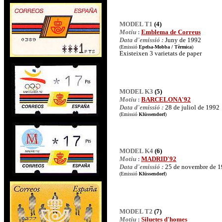
MODEL T1
(4)
Motiu
:
Emblema de Correus
Data d'emissió :
Juny de 1992
(Emissió
Epelsa-Mobba / Tèrmica
)
Existeixen 3 varietats de paper
MODEL K3
(5)
Motiu
:
BARCELONA'92
Data d'emissió :
28 de juliol de 1992
(Emissió
Klüssendorf
)
MODEL K4
(6)
Motiu
:
MADRID'92
Data d'emissió :
25 de novembre de 
(Emissió
Klüssendorf
)
MODEL T2
(7)
Motiu
:
Siluetes d'homes