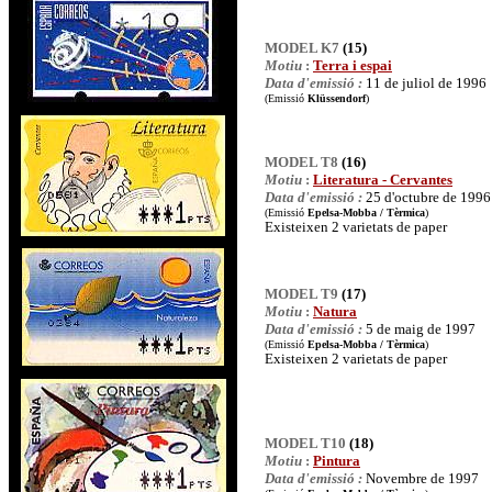
MODEL K7
(15)
Motiu
:
Terra i espai
Data d'emissió :
11 de juliol de 1996
(Emissió
Klüssendorf
)
MODEL T8
(16)
Motiu
:
Literatura - Cervantes
Data d'emissió :
25 d'octubre de 1996
(Emissió
Epelsa-Mobba / Tèrmica
)
Existeixen 2 varietats de paper
MODEL T9
(17)
Motiu
:
Natura
Data d'emissió :
5 de maig de 1997
(Emissió
Epelsa-Mobba / Tèrmica
)
Existeixen 2 varietats de paper
MODEL T10
(18)
Motiu
:
Pintura
Data d'emissió :
Novembre de 1997