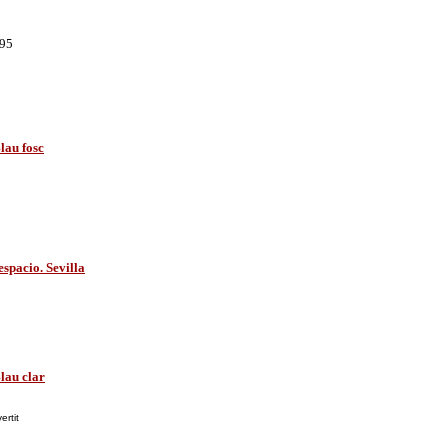
995
Blau fosc
spacio. Sevilla
Blau clar
ertit