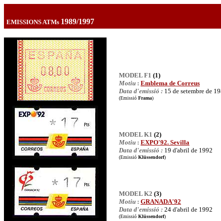
1989/1997
EMISSIONS ATMs
MODEL F1
(1)
Motiu
:
Emblema de Correus
Data d'emissió :
15 de setembre de 1
(Emissió
Frama
)
MODEL K1
(2)
Motiu
:
EXPO'92. Sevilla
Data d'emissió :
19 d'abril de 1992
(Emissió
Klüssendorf
)
MODEL K2
(3)
Motiu
:
GRANADA'92
Data d'emissió :
24 d'abril de 1992
(Emissió
Klüssendorf
)