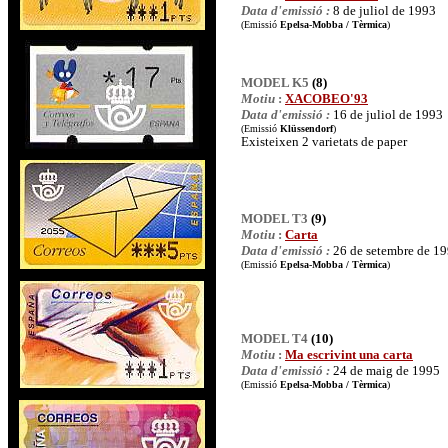
Data d'emissió :
8 de juliol de 1993
(Emissió
Epelsa-Mobba / Tèrmica
)
MODEL K5
(8)
Motiu
:
XACOBEO'93
Data d'emissió :
16 de juliol de 1993
(Emissió
Klüssendorf
)
Existeixen 2 varietats de paper
MODEL T3
(9)
Motiu
:
Carta
Data d'emissió :
26 de setembre de 1
(Emissió
Epelsa-Mobba / Tèrmica
)
MODEL T4
(10)
Motiu
:
Ma escrivint una carta
Data d'emissió :
24 de maig de 1995
(Emissió
Epelsa-Mobba / Tèrmica
)