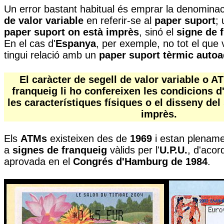
Un error bastant habitual és emprar la denominac
de valor variable
en referir-se al
paper suport
;
paper suport on està imprès
, sinó el
signe de 
En el cas d'
Espanya
, per exemple, no tot el que 
tingui relació amb un
paper suport tèrmic auto
El caràcter de segell de valor variable o A
franqueig li ho confereixen les condicions d'
les característiques físiques o el disseny del
imprès.
El
s
ATMs
existeixen des de
1969
i estan plenam
a
signes de franqueig
vàlids per l'
U.P.U.
, d'acor
aprovada en el
Congrés d'Hamburg de 1984
.