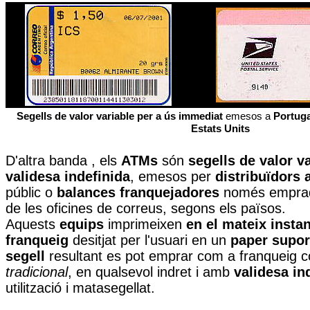
Segells de valor variable per a ús immediat
emesos a
Portuga
Estats Units
D'altra banda
, els
ATMs
són
segells de valor v
validesa indefinida
, emesos per
distribuïdors
públic o
balances franquejadores
només emprad
de les oficines de correus, segons els països.
Aquests
equips
imprimeixen
en el mateix instan
franqueig
desitjat per l'usuari en un
paper supor
segell
resultant es pot emprar com a franqueig c
tradicional
, en qualsevol indret i amb
validesa in
utilització i matasegellat.