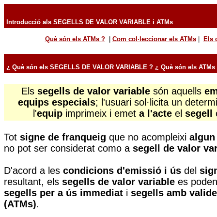
Introducció als SEGELLS DE VALOR VARIABLE i ATMs
Què són els ATMs ?
|
Com col·leccionar els ATMs
|
Els 
¿ Què són els SEGELLS DE VALOR VARIABLE ? ¿ Què són els ATMs
El
s
segells de valor variable
són aquells
em
equips especials
; l'usuari sol·licita un deter
l'
equip
imprimeix i emet
a l'acte
el
segell
Tot
signe de franqueig
que no acompleixi
algun
no pot ser considerat como a
segell de valor va
D'acord a les
condicions d'emissió i ús
del
sig
resultant, els
segells de valor variable
es poden 
segells per a ús immediat
i
segells amb valide
(ATMs)
.