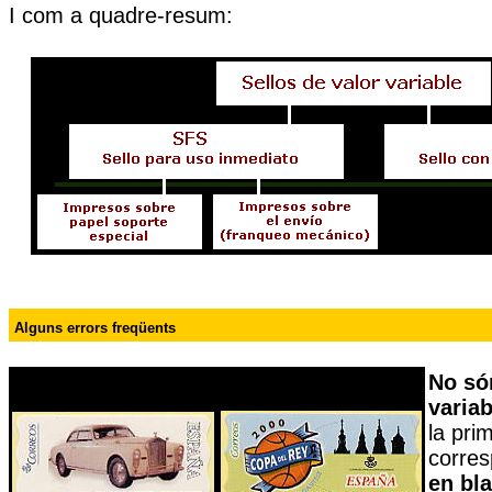
I com a quadre-resum:
Alguns errors freqüents
No só
varia
la pri
corre
en bl