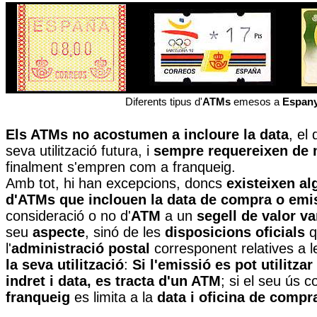
Diferents tipus d'
ATMs
emesos a
Espan
Els ATMs no acostumen a incloure la data
, el 
seva utilització futura, i
sempre requereixen de 
finalment s'empren com a franqueig.
Amb tot, hi han excepcions, doncs
existeixen a
d'ATMs que inclouen la data de compra o emi
consideració o no d'
ATM
a un
segell de valor va
seu
aspecte
, sinó de les
disposicions oficials
q
l'
administració postal
corresponent relatives a 
la seva utilització
:
Si l'emissió es pot utilitza
indret i data, es tracta d'un ATM
; si el seu ús 
franqueig
es limita a la
data i oficina de compr