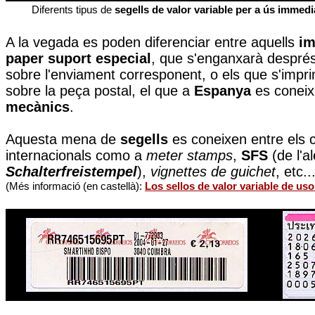
Diferents tipus de
segells de valor variable per a ús immedi
A la vegada es poden diferenciar entre aquells
im
paper suport especial
, que s'enganxarà després
sobre l'enviament corresponent, o els que s'impr
sobre la peça postal, el que a
Espanya
es conei
mecànics
.
Aquesta mena de
segells
es coneixen entre els c
internacionals como a
meter stamps
,
SFS
(de l'a
Schalterfreistempel
),
vignettes de guichet
, etc..
(Més informació (en castellà):
Los sellos de valor variable de us