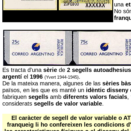
una
et
No só
franq
Es tracta d'
una
sèrie
de
2 segells autoadhesiu
argentí
el
1996
.
(Yvert 1944-1945)
De la mateixa manera, algunes de las
sèries bà
països, en les que es manté un
idèntic disseny
fabriquen
segells
amb
diferents valors facials
,
considerats
segells de valor variable
.
El caràcter de segell de valor variable o A
franqueig li ho confereixen les condicions d'