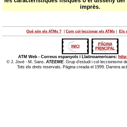
les característiques físiques o el disseny del
imprès.
Què són els ATMs ?
|
Com col·leccionar els ATMs
|
Els 
PÀGINA
INICI
PRINCIPAL
ATM Web - Correus espanyols i Llatinoamericans:
http
© J. Jové - M. Sans.
ATEEME
. Grup d'estudi i col·leccionisme d
Tots els drets reservats. Pàgina creada el 1999. Darrera ac