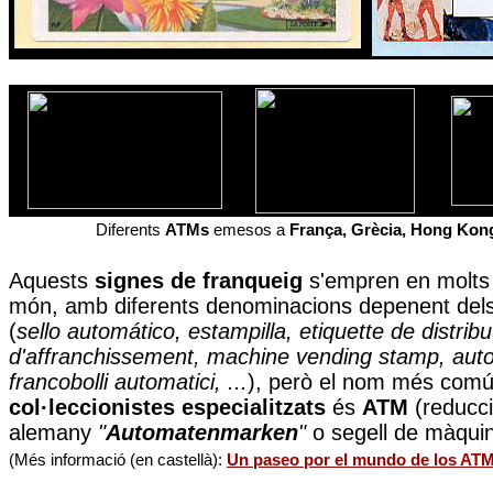
Diferents
ATMs
emesos a
França, Grècia, Hong Kon
Aquests
signes de franqueig
s'empren en molt
món, amb diferents denominacions depenent dels
(
sello automático, estampilla, etiquette de distribu
d'affranchissement, machine vending stamp, aut
francobolli automatici, ...
), però el nom més comú
col·leccionistes especialitzats
és
ATM
(reducci
alemany
"
Automatenmarken
"
o segell de màquin
(Més informació (en castellà):
Un paseo por el mundo de los AT