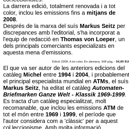
La darrera edició, totalment renovada i a tot
color, inclou les emissions fins a
mitjans de
2008
.
Després de la marxa del suís
Markus Seitz
per
discrepances amb l'editorial
, s'ha incorporat a
l'equip de redacció en
Thomas von Loeper
, un
dels principals comerciants especializats en
aquesta mena d'emissions.
Edició 2008. A tot color, En alemany. 348 pàg. -
54,80 E
El que va ser autor de les anteriors edicions del
catàleg
Michel
entre
1994
i
2004
, i probablemen
el principal especialista mundial en
ATMs
, el suís
Markus Seitz
, ha editat el catàleg
Automaten-
Briefmarken Ganze Welt - Klassik 1969-1999
.
Es tracta d'un catàleg especialitzat, molt
recomanable, que inclou les emissions
ATM
de
tot el món entre
1969
i
1999
, el període que
l'autor considera com a 'clàssic' per a aquest
col.leccionisme. Amb molta informació,