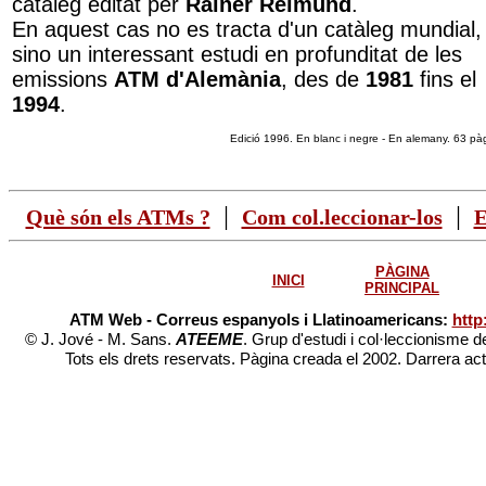
catàleg editat per
Rainer Reimund
.
En aquest cas no es tracta d'un catàleg mundial,
sino un interessant estudi en profunditat de les
emissions
ATM d'Alemània
, des de
1981
fins el
1994
.
Edició 1996. En blanc i negre - En alemany. 63 pà
|
|
Què són els ATMs ?
Com col.leccionar-los
E
PÀGINA
INICI
PRINCIPAL
ATM Web - Correus espanyols i Llatinoamericans:
http
© J. Jové - M. Sans.
ATEEME
. Grup d'estudi i col·leccionisme d
Tots els drets reservats. Pàgina creada el 2002. Darrera ac