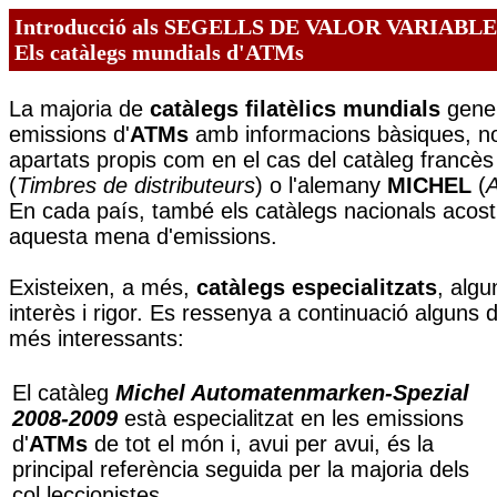
Introducció als SEGELLS DE VALOR VARIABLE
Els catàlegs mundials d'ATMs
La majoria de
catàlegs filatèlics mundials
gener
emissions d'
ATMs
amb informacions bàsiques, n
apartats propis com en el cas del catàleg francè
(
Timbres de distributeurs
) o l'alemany
MICHEL
(
En cada país, també els catàlegs nacionals acos
aquesta mena d'emissions.
Existeixen, a més,
catàlegs especialitzats
, alg
interès i rigor. Es ressenya a continuació alguns
més interessants:
El catàleg
Michel Automatenmarken-Spezial
2008-2009
està especialitzat en les emissions
d'
ATMs
de tot el món i, avui per avui, és la
principal referència seguida per la majoria dels
col.leccionistes.