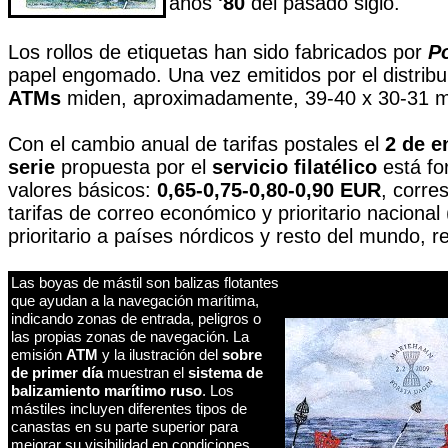
años
'80
del pasado siglo.
Los rollos de etiquetas han sido fabricados por
P
papel engomado. Una vez emitidos por el distribu
ATMs
miden, aproximadamente, 39-40 x 30-31 
Con el cambio anual de tarifas postales el
2 de e
serie
propuesta por el
servicio filatélico
está fo
valores básicos:
0,65-0,75-0,80-0,90 EUR
, corre
tarifas de correo económico y prioritario nacional
prioritario a países nórdicos y resto del mundo, 
Las boyas de mástil son balizas flotantes
que ayudan a la navegación marítima,
indicando zonas de entrada, peligros o
las propias zonas de navegación. La
emisión
ATM
y la ilustración del
sobre
de primer día
muestran el
sistema de
balizamiento marítimo ruso
. Los
mástiles incluyen diferentes tipos de
canastas en su parte superior para
mejorar su visibilidad en condiciones