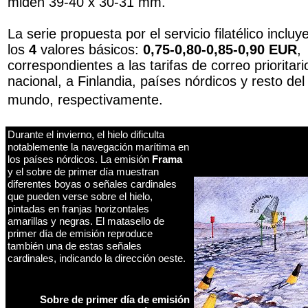
miden 39-40 x 30-31 mm.
La serie propuesta por el servicio filatélico incluy
los
4
valores básicos:
0,75-0,80-0,85-0,90 EUR
,
correspondientes a las tarifas de correo prioritari
nacional, a Finlandia, países nórdicos y resto del
mundo, respectivamente.
Durante el invierno, el hielo dificulta
notablemente la navegación marítima en
los países nórdicos. La emisión
Frama
y el sobre de primer día muestran
diferentes boyas o señales cardinales
que pueden verse sobre el hielo,
pintadas en franjas horizontales
amarillas y negras. El matasello de
primer día de emisión reproduce
también una de estas señales
cardinales, indicando la dirección oeste.
Sobre de primer día de emisión