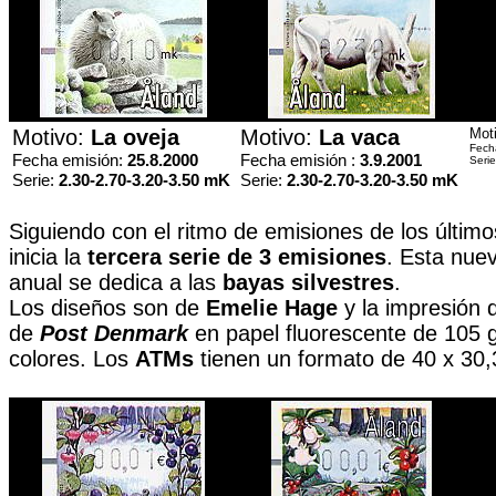
Motivo:
La oveja
Motivo:
La vaca
Mot
Fech
Fecha emisión:
25.8.2000
Fecha emisión :
3.9.2001
Serie
Serie:
2.30-2.70-3.20-3.50 mK
Serie:
2.30-2.70-3.20-3.50 mK
Siguiendo con el ritmo de emisiones de los últim
inicia la
tercera serie de 3 emisiones
. Esta nue
anual se dedica a las
bayas silvestres
.
Los diseños son de
Emelie Hage
y la impresión 
de
Post Denmark
en papel fluorescente de 105 g
colores. Los
ATMs
tienen un formato de 40 x 30