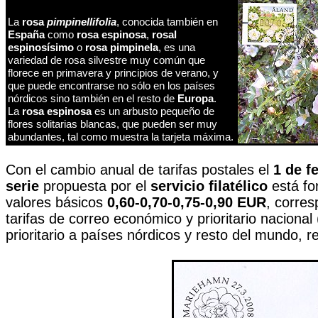
La
rosa
pimpinellifolia
, conocida también en
España
como
rosa espinosa
,
rosal
espinosísimo
o
rosa pimpinela
, es una
variedad de rosa silvestre muy común que
florece en primavera y principios de verano, y
que puede encontrarse no sólo en los países
nórdicos sino también en el resto de
Europa
.
La
rosa espinosa
es un arbusto pequeño de
flores solitarias blancas, que pueden ser muy
abundantes, tal como muestra la tarjeta máxima.
Con el cambio anual de tarifas postales el
1 de f
serie
propuesta por el
servicio filatélico
está fo
valores básicos
0,60-0,70-0,75-0,90 EUR
, corres
tarifas de correo económico y prioritario nacional 
prioritario a países nórdicos y resto del mundo, 