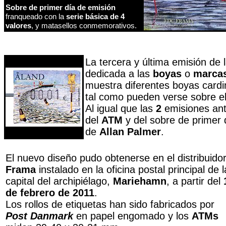
Sobre de primer día de emisión
franqueado con la
serie básica de 4
valores
, y matasellos conmemorativos.
La tercera y última emisión de l
dedicada a las
boyas
o
marcas
muestra diferentes boyas cardin
tal como pueden verse sobre e
Al igual que las
2
emisiones ante
del
ATM
y del sobre de primer 
de
Allan Palmer
.
El nuevo diseño pudo obtenerse en el distribuido
Frama
instalado en la oficina postal principal de l
capital del archipiélago,
Mariehamn
, a partir del
de febrero de 2011
.
Los rollos de etiquetas han sido fabricados por
Post Danmark
en papel engomado y los
ATMs