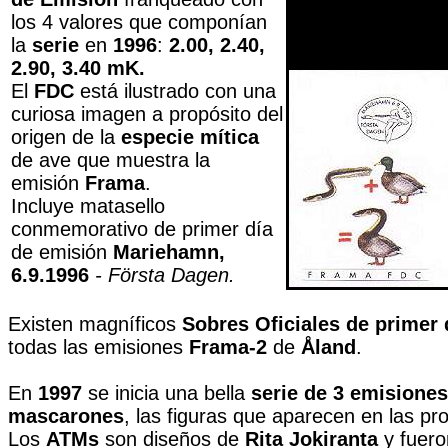
los 4 valores que componían
la
serie
en
1996
:
2.00, 2.40,
2.90, 3.40 mK.
El
FDC
está ilustrado con una
curiosa imagen a propósito del
origen de la
especie mítica
de ave que muestra la
emisión
Frama
.
Incluye matasello
conmemorativo de primer día
de emisión
Mariehamn,
6.9.1996
- Första Dagen.
Existen magníficos
Sobres Oficiales de primer 
todas las emisiones
Frama-2
de
Åland
.
En
1997
se inicia una bella
serie de 3 emisiones
mascarones
, las figuras que aparecen en las pro
Los
ATMs
son diseños de
Rita Jokiranta
y fuero