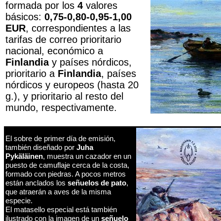
formada por los
4
valores
básicos:
0,75-0,80-0,95-1,00
EUR
, correspondientes a las
tarifas de correo prioritario
nacional, económico a
Finlandia
y países nórdicos,
prioritario a
Finlandia
, países
nórdicos y europeos (hasta 20
g.), y prioritario al resto del
mundo, respectivamente.
El sobre de primer día de emisión,
también diseñado por
Juha
Pykäläinen
, muestra un cazador en un
puesto de camuflaje cerca de la costa,
formado con piedras. A pocos metros
están anclados los
señuelos de pato
,
que atraerán a aves de la misma
especie.
El matasello especial está también
ilustrado con la imagen de un
señuelo