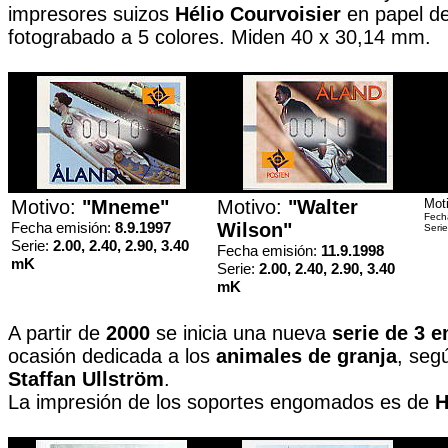
impresores suizos
Hélio Courvoisier
en papel de
fotograbado a 5 colores. Miden 40 x 30,14 mm.
Motivo:
"Mneme"
Motivo:
"Walter
Mot
Fech
Fecha emisión:
8.9.1997
Wilson"
Serie
Serie:
2.00, 2.40, 2.90, 3.40
Fecha emisión:
11.9.1998
mK
Serie:
2.00, 2.40, 2.90, 3.40
mK
A partir de
2000
se inicia una nueva
serie de 3 
ocasión dedicada a los
animales de granja
, seg
Staffan Ullström
.
La impresión de los soportes engomados es de
H