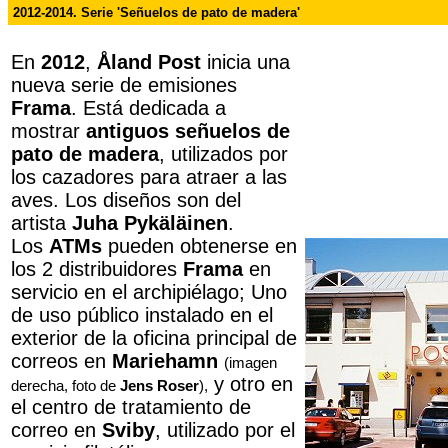
2012-2014. Serie 'Señuelos de pato de madera'
En
2012
,
Åland Post
inicia una
nueva serie de emisiones
Frama
. Está dedicada a
mostrar
antiguos señuelos de
pato de madera
, utilizados por
los cazadores para atraer a las
aves. Los diseños son del
artista
Juha
Pykäläinen
.
Los
ATMs
pueden obtenerse en
los 2 distribuidores
Frama
en
servicio en el archipiélago; Uno
de uso público instalado en el
exterior de la oficina principal de
correos en
Mariehamn
(imagen
y otro en
derecha, foto de
Jens Roser
),
el centro de tratamiento de
correo en
Sviby
, utilizado por el