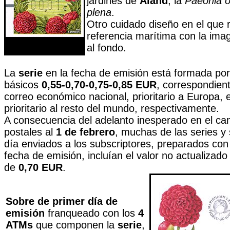
jardines de
Åland
, la
Paeonia of
plena
.
Otro cuidado diseño en el que 
referencia marítima con la ima
al fondo.
La
serie
en la fecha de emisión está formada por 
básicos
0,55-0,70-0,75-0,85 EUR
, correspondient
correo económico nacional, prioritario a Europa,
prioritario al resto del mundo, respectivamente.
A consecuencia del adelanto inesperado en el cam
postales al
1 de febrero
, muchas de las series y
día enviados a los subscriptores, preparados con 
fecha de emisión, incluían el valor no actualizad
de
0,70 EUR
.
Sobre de primer día de
emisión
franqueado con los
4
ATMs
que componen la
serie
,