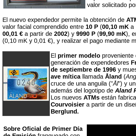
valor solicitado po
El nuevo expendedor permite la obtención de
AT
valor facial comprendido entre
10 P
(
00,10 mK
a 
00,01 €
a partir de
2002
) y
9990 P
(
99,90 mK
), 
(0,10 mK y 0,01 €), y realizar el pago mediante 
El
primer modelo
proveniente 
generación de expendedores
F
de septiembre de 1996
y mues
ave mítica
llamada
Åland
(
Angu
cruce de una anguila ("
Ål
") y un
además del logotipo de
Aland 
Los nuevos
ATMs
están fabric
Courvoisier
a partir de un dis
Berglund.
Sobre Oficial de Primer Día
de Emisión
franqueado con