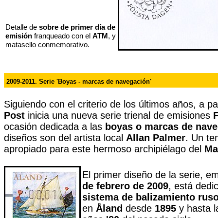
Detalle de
sobre de primer día de
emisión
franqueado con el
ATM
, y
matasello conmemorativo.
2009-2011. Serie 'Boyas - marcas de navegación'
Siguiendo con el criterio de los últimos años, a pa
Post
inicia una nueva serie trienal de emisiones
ocasión dedicada a las
boyas o marcas de nave
diseños son del artista local
Allan Palmer
. Un te
apropiado para este hermoso archipiélago del
Ma
El primer diseño de la serie, em
de febrero de 2009
, está dedi
sistema de balizamiento rus
en
Åland
desde
1895
y hasta l