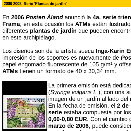
2006-2008. Serie 'Plantas de jardín'
En
2006
Posten
Åland
anunció la
4a. serie trien
Frama
; en esta ocasión los
ATMs
están ilustrad
diferentes
plantas de jardín
que pueden encontr
en este archipiélago.
Los diseños son de la artista sueca
Inga-Karin 
impresión de los soportes es nuevamente de
Pos
pap
el engomado fluorescente de 105 g/m² y offse
ATMs
tienen un formato de 40 x 30,34 mm.
La primera emisión está dedica
(
Syringa vulgaris L.
), con una s
imagen de un jardín al lado del
En la fecha de emisión, el
2 de
serie
estaba compuesta por los
0,60-0,80 EUR
. Con el cambio d
marzo de 2006
, puede conside