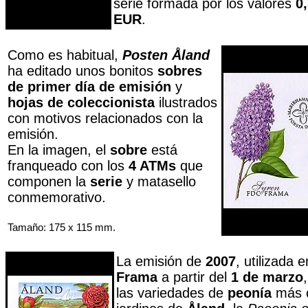
serie formada por los valores
0
EUR
.
Como es habitual,
Posten
Åland
ha editado unos bonitos
sobres
de primer día de emisión
y
hojas de coleccionista
ilustrados
con motivos relacionados con la
emisión.
En la imagen, el
sobre
está
franqueado con los
4 ATMs
que
componen la
serie
y matasello
conmemorativo.
Tamaño: 175 x 115 mm.
La emisión de
2007
, utilizada 
Frama
a partir del
1 de marzo
las variedades de
peonía
más c