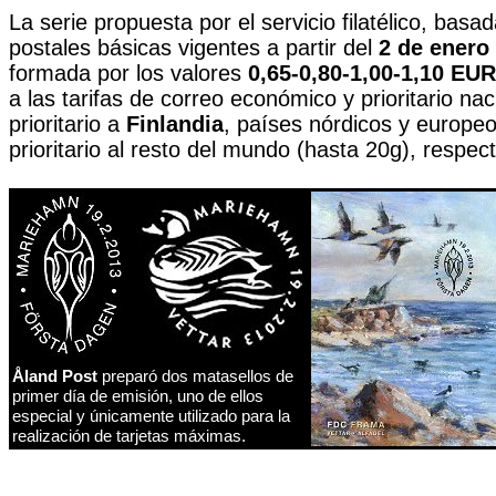
La serie propuesta por el servicio filatélico, basad
postales básicas vigentes a partir del
2 de enero
formada por los valores
0,65-0,80-1,00-1,10 EUR
a las tarifas de correo económico y prioritario nac
prioritario a
Finlandia
, países nórdicos y europeo
prioritario al resto del mundo (hasta 20g), respec
Åland Post
preparó dos matasellos de
primer día de emisión, uno de ellos
especial y únicamente utilizado para la
realización de tarjetas máximas
.