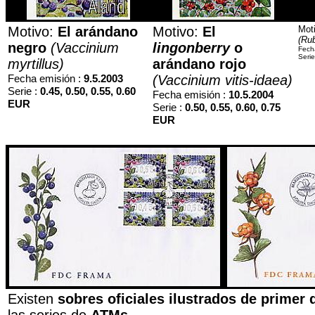
Motivo:
El arándano
Motivo:
El
Mot
(Ru
negro
(Vaccinium
lingonberry
o
Fech
Serie
myrtillus)
arándano rojo
Fecha emisión :
9.5.2003
(Vaccinium vitis-idaea)
Serie :
0.45, 0.50, 0.55, 0.60
Fecha emisión :
10.5.2004
EUR
Serie :
0.50, 0.55, 0.60, 0.75
EUR
Existen
sobres oficiales ilustrados de primer 