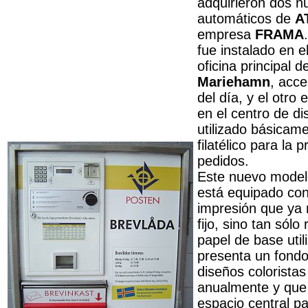
adquirieron dos n
automáticos de
A
empresa
FRAMA
fue instalado en el
oficina principal 
Mariehamn
, acce
del día, y el otro 
en el centro de di
utilizado básicame
filatélico para la 
pedidos.
Este nuevo model
está equipado con
impresión que ya 
fijo, sino tan sólo
papel de base util
presenta un fondo
diseños colorista
anualmente y que
espacio central pa