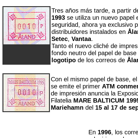
Tres años más tarde, a partir d
1993
se utiliza un nuevo pape
seguridad, ahora ya exclusivo p
distribuidores instalados en
Åla
Setec
,
Vantaa
.
Tanto el nuevo cliché de impres
fondo neutro del papel de base
logotipo
de los correos de
Åla
Con el mismo papel de base, e
se emite el primer
ATM conmem
de impresión anuncia la Exposic
Filatelia
MARE BALTICUM 199
Mariehamn
del
15 al 17 de se
En
1996
, los cor