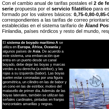
Con el cambio anual de tarifas postales el
2 de f
serie
propuesta por el
servicio filatélico
para es
formado por los valores básicos:
0,75-0,80-0,85
correspondientes a las tarifas de correo prioritari
establecidas en el sistema tarifario de
Åland Pos
Finlandia, países nórdicos y resto del mundo, re
El
sistema de boyado marítimo A
se
utiliza en
Europa
,
África
,
Oceanía
y
algunos países de
Asia
. De acuerdo a
este sistema, una embarcación que
entra en un puerto desde un canal
boyado, debe dejar las boyas y marcas
verdes a su derecha (a estribor), y las
rojas a su izquierda (babor). Las boyas
suelen estar coronadas por una figura
geométrica, un cilindro en las de babor y
un cono en las de estribor, motivo del
matasello de primer día. Además de las
boyas laterales, también se utilizan las
señales cardinales, pintadas en franjas
horizontales amarillas y negras.