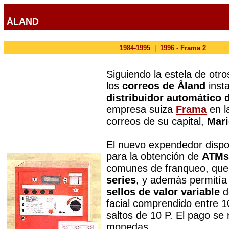
ÅLAND
1984-1995
|
1996 - Frama 2
Siguiendo la estela de otro
los
correos de Åland
inst
distribuidor automático
empresa suiza
Frama
en la
correos de su capital,
Mar
El nuevo expendedor dispo
para la obtención de
ATMs
comunes de franqueo, que
series
, y además permitía
sellos de valor variable
d
facial comprendido entre 1
saltos de 10 P. El pago se 
monedas.