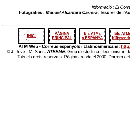
Informació : El Corr
Fotografies :
Manuel Alcántara Carrera
, Tesorer de l'
As
PÀGINA
Els ATMs
Els ATM
INICI
PRINCIPAL
a ESPANYA
Klüssendo
ATM Web - Correus espanyols i Llatinoamericans:
http
© J. Jové - M. Sans.
ATEEME
. Grup d'estudi i col·leccionisme d
Tots els drets reservats. Pàgina creada el 2000. Darrera ac