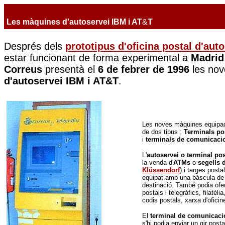
Les màquines d'autoservei IBM i AT
&
T
Després dels
prototipus d'oficina postal d'aut
estar funcionant de forma experimental a
Madrid
Correus
presentà el
6 de febrer de 1996
les no
d'autoservei IBM i AT&T
.
Les noves màquines equipade
de dos tipus :
Terminals po
i
terminals de comunicaci
L'
autoservei o terminal po
la venda d'
ATMs
o
segells 
Klüssendorf
) i targes posta
equipat amb una bàscula de t
destinació. També podia ofer
postals i telegràfics, filatèli
codis postals, xarxa d'oficin
El
terminal de comunicac
s'hi podia enviar un gir postal