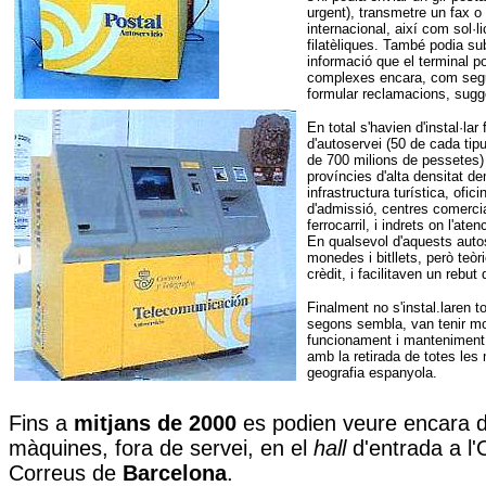
urgent), transmetre un fax o
internacional, així com sol·li
filatèliques. També podia su
informació que el terminal p
complexes encara, com segu
formular reclamacions, sugge
En total s'havien d'instal·la
d'autoservei (50 de cada ti
de 700 milions de pessetes)
províncies d'alta densitat d
infrastructura turística, ofi
d'admissió, centres comercia
ferrocarril, i indrets on l'ate
En qualsevol d'aquests auto
monedes i bitllets, però te
crèdit, i facilitaven un rebu
Finalment no s'instal.laren t
segons sembla, van tenir m
funcionament i manteniment 
amb la retirada de totes les 
geografia espanyola.
Fins a
mitjans de 2000
es podien veure encara 
màquines, fora de servei, en el
hall
d'entrada a l'O
Correus de
Barcelona
.