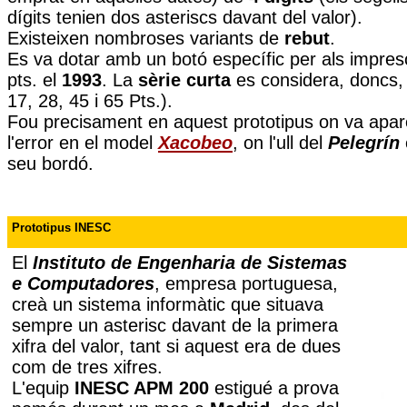
dígits tenien dos asteriscs davant del valor).
Existeixen nombroses variants de
rebut
.
Es va dotar amb un botó específic per als impres
pts. el
1993
. La
sèrie curta
es considera, doncs
17, 28, 45 i 65 Pts.).
Fou precisament en aquest prototipus on va aparè
l'error en el model
Xacobeo
, on l'ull del
Pelegrín
seu bordó.
Prototipus INESC
El
Instituto de Engenharia de Sistemas
e Computadores
, empresa portuguesa,
creà un sistema informàtic que situava
sempre un asterisc davant de la primera
xifra del valor, tant si aquest era de dues
com de tres xifres.
L'equip
INESC APM 200
estigué a prova