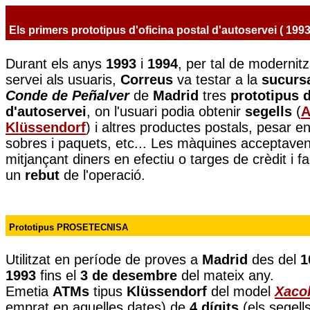
Els primers prototipus d'oficina postal d'autoservei ( 1993
Durant els anys
1993
i
1994
, per tal de modernitza
servei als usuaris,
Correus
va testar a la
sucursa
Conde de Peñalver
de
Madrid
tres
prototipus d
d'autoservei
, on l'usuari podia obtenir
segells
(
A
Klüssendorf
) i altres productes postals, pesar e
sobres i paquets, etc... Les màquines acceptave
mitjançant diners en efectiu o targes de crèdit i fac
un
rebut
de l'operació.
Prototipus PROSETECNISA
Utilitzat en període de proves a
Madrid
des del
1
1993
fins el
3 de desembre
del mateix any.
Emetia
ATMs
tipus
Klüssendorf
del model
Xaco
emprat en aquelles dates) de
4 dígits
(els segell