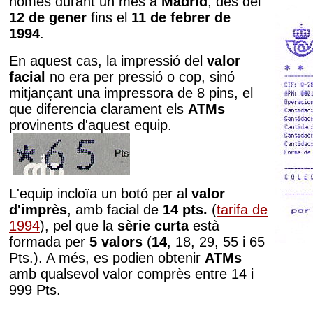
només durant un mes a
Madrid
, des del
12 de gener
fins el
11 de febrer de
1994
.
En aquest cas, la impressió del
valor
facial
no era per pressió o cop, sinó
mitjançant una impressora de 8 pins, el
que diferencia clarament els
ATMs
provinents d'aquest equip.
L'equip incloïa un botó per al
valor
d'imprès
, amb facial de
14 pts.
(
tarifa de
1994
), pel que la
sèrie curta
està
formada per
5 valors
(
14
, 18, 29, 55 i 65
Pts.). A més, es podien obtenir
ATMs
amb qualsevol valor comprès entre 14 i
999 Pts.