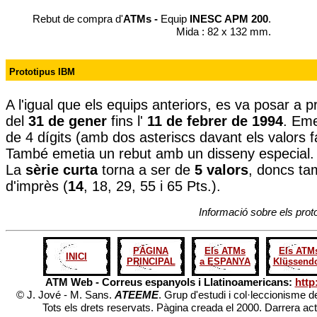
Rebut de compra d'
ATMs -
Equip
INESC APM 200
.
Mida : 82 x 132 mm.
Prototipus IBM
A l'igual que els equips anteriors, es va posar a 
del
31 de gener
fins l'
11 de febrer de 1994
. Eme
de 4 dígits (amb dos asteriscs davant els valors fa
També emetia un rebut amb un disseny especial.
La
sèrie curta
torna a ser de
5 valors
, doncs tam
d'imprès (
14
, 18, 29, 55 i 65 Pts.).
Informació sobre els prot
PÀGINA
Els ATMs
Els ATM
INICI
PRINCIPAL
a ESPANYA
Klüssendo
ATM Web - Correus espanyols i Llatinoamericans:
http
© J. Jové - M. Sans.
ATEEME
. Grup d'estudi i col·leccionisme d
Tots els drets reservats. Pàgina creada el 2000. Darrera ac