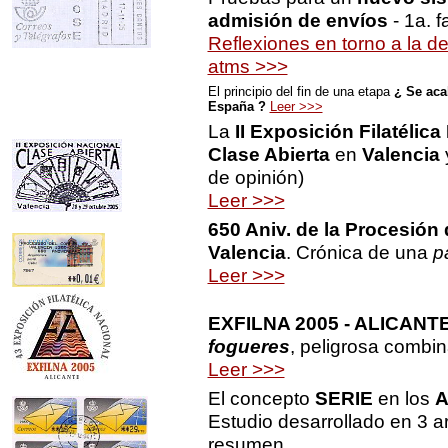
admisión de envíos
- 1a. f
Reflexiones en torno a la d
atms >>>
El principio del fin de una etapa
¿ Se aca
España ?
Leer >>>
La
II Exposición Filatélica
Clase Abierta
en
Valencia
y
de opinión)
Leer >>>
650 Aniv. de la Procesión 
Valencia
. Crónica de una
p
Leer >>>
EXFILNA 2005 - ALICANT
fogueres
, peligrosa combin
Leer >>>
El concepto
SERIE
en los
A
Estudio desarrollado en 3 a
resumen.