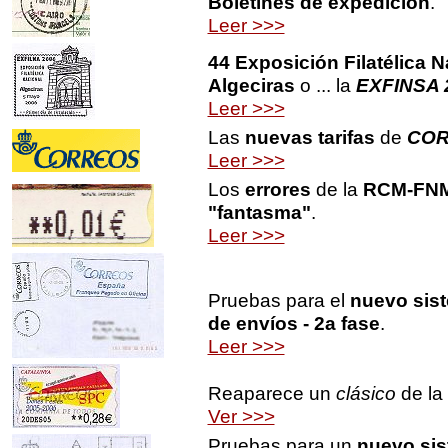
Boletines de expedición
.
Leer >>>
44 Exposición Filatélica N
Algeciras
o ... la
EXFINSA 
Leer >>>
Las
nuevas tarifas
de
CO
Leer >>>
Los
errores
de la
RCM-FN
"fantasma"
.
Leer >>>
Pruebas para el
nuevo sis
de envíos - 2a fase
.
Leer >>>
Reaparece un
clásico
de la 
Ver >>>
Pruebas para un
nuevo si