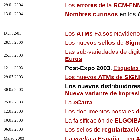
Los
errores
de la
RCM-FN
29.01.2004
Nombres curiosos
en los
13.01.2004
Los
ATMs
Falsos Navideño
Dic. 02-03
Los nuevos
sellos
de
Sign
28.11.2003
Las sub-variedades de dígi
25.11.2003
Euros
Post-Expo 2003
.
Etiquetas
12.11.2003
Los nuevos
ATMs
de
SIGN
29.07.2003
Los nuevos distribuidore
30.05.2003
Nueva variante de impres
La
eCarta
25.05.2003
Los documentos postales 
12.05.2003
La falsificación de
ELGOIB
10.05.2003
Los sellos de
regularizaci
06.05.2003
La
vuelta
a España ... en 
Marzo 2003