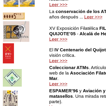
Leer >>>
La
conservación de los A
años después ..
.
Leer >>>
XV Exposición Filatélica
FI
QUIJOTE'05
-
Alcalá de H
Leer >>>
El
IV Centenario del Quijo
visión crítica.
Leer >>>
Coleccionar ATMs
. Artícul
web de la
Asociación Filat
Mar
.
Leer >>>
ESPAMER'96
y
Aviación y
matasellos
. Una mirada ret
parte).