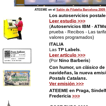
ATEEME en el
Salón de Filatelia Barcelona 2009
Los autoservicios postal
Leer estudio >>>
(
Autoservicios IBM
-
ATM
prueba - Recibos - Las tarif
valores programados)
ITALIA
Las
TP Labels
.
Leer artículo >>>
(Por
Nino Barberis
)
Con humor, un
clásico
de 
navideñas, la nueva
emisi
Postals Catalans
.
Ver emisión >>>
ATEEME en Praga, Sindelf
Fredericia
>>>