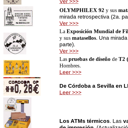
Ver >>>
OLYMPHILEX 92
y sus
mata
mirada retrospectiva (2a. par
Ver >>>
La
Exposición Mundial de Fi
. Una mirada 
y sus
matasellos
parte).
Ver >>>
Las
pruebas de diseño
de
T2 (
.
Hombres
Leer >>>
De Córdoba a Sevilla en L
Leer >>>
Los ATMs térmicos
. Las
v
de impresión
. (Actualizaci