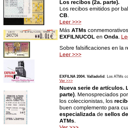
Los recibos
(2a. parte).
Los recibos emitidos por b
CB
.
Leer >>>
Más
ATMs
conmemorativo
EXFILNUCOL
en
Onda
.
Le
Sobre falsificaciones en la r
Leer >>>
EXFILNA 2004. Valladolid
. Los ATMs c
Ver >>>
Nueva serie de artículos. 
parte)
. Menospreciados por
los coleccionistas, los
reci
buen complemento para cu
especializada
de
sellos de
ATMs
.
Ver >>>