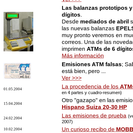
Las balanzas prototipos y
dígitos
.
Desde
mediados de abril
s
las nuevas balanzas
EPELS
muy pronto veremos en muc
correos. Una de las noved
imprimen
ATMs de 6 dígito
Más información
Emisiones ATM falsas
; S
está bien, pero ...
Ver >>>
La procedencia de los
ATM
01.05.2004
en 4 partes y cuadro-resumen)
Otro "gazapo" en las emisi
15.04.2004
Hispano Suiza 20-30 HP
Las emisiones de prueba
(v
24.02.2004
2007)
Un curioso recibo de
MOB
10.02.2004